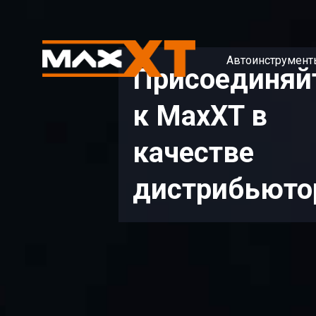
Автоинструмент
Присоединяй
к MaxXT в
качестве
дистрибьюто