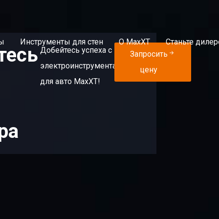
ы
Инструменты для стен
О MaxXT
Станьте диле
тесь
Добейтесь успеха с
Запросить
электроинструментами
цену
для авто MaxXT!
ра