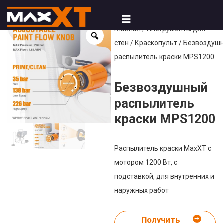
Главная
/
Инструменты для
стен
/
Краскопульт
/ Безвоздуш
распылитель краски MPS1200
Безвоздушный
распылитель
краски MPS1200
Распылитель краски MaxXT с
мотором 1200 Вт, с
подставкой, для внутренних и
наружных работ
Получить