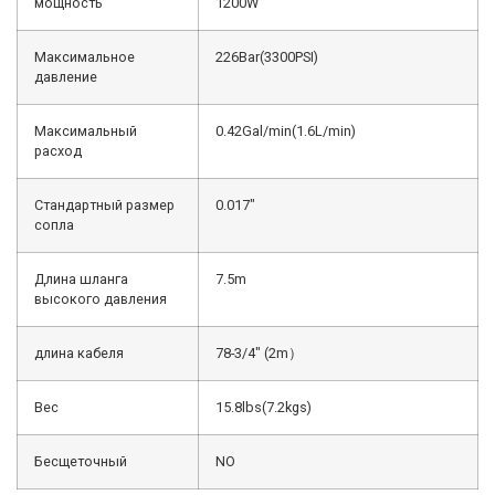
мощность
1200W
Максимальное
226Bar(3300PSI)
давление
Максимальный
0.42Gal/min(1.6L/min)
расход
Стандартный размер
0.017″
сопла
Длина шланга
7.5m
высокого давления
длина кабеля
78-3/4″ (2m）
Вес
15.8lbs(7.2kgs)
Бесщеточный
NO