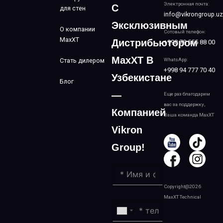
Электронная почта:
С
для стен
info@vikrongroup.uz
Эксклюзивным
О компании
Сотовый телефон:
MaxXT
Дистрибьютором
+998 78 555 88 00
MaxXT В
Стать дилером
WhatsApp:
+998 94 777 70 40
Узбекистане
Блог
—
Еще раз благодарим
вас за поддержку,
Компанией
Ваша команда MaxXT
Vikron
Group!
Copyright@2026
MaxXT Technical