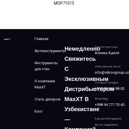
MOP71015
Главная
Контактное лицо
Немедленно
Автоинструменты
Алиева Аделя
Свяжитесь
Инструменты
Электронная почта:
С
для стен
info@vikrongroup.uz
Эксклюзивным
О компании
Сотовый телефон:
MaxXT
Дистрибьютором
+998 78 555 88 00
MaxXT В
Стать дилером
WhatsApp:
+998 94 777 70 40
Узбекистане
Блог
—
Еще раз благодарим
вас за поддержку,