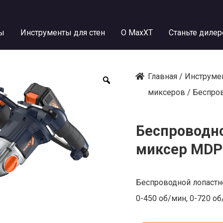
ы
Инструменты для стен
О MaxXT
Станьте диле
Главная
/
Инструмен
миксеров
/ Беспро
Беспроводн
миксер MD
Беспроводной лопастно
0-450 об/мин, 0-720 о