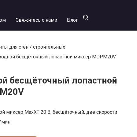
ром
Свяжитесь с нами
Блог
ты для стен
/
строительных
водной бесщёточный лопастной миксер MDPM20V
ой бесщёточный лопастной
PM20V
й миксер MaxXT 20 В, бесщёточный, две скорости
б/мин