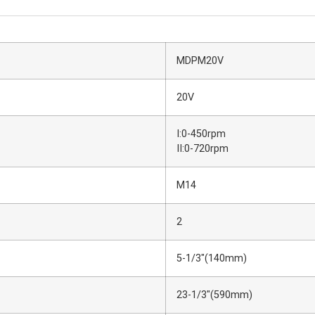
MDPM20V
20V
I:0-450rpm
II:0-720rpm
M14
2
5-1/3″(140mm)
23-1/3″(590mm)