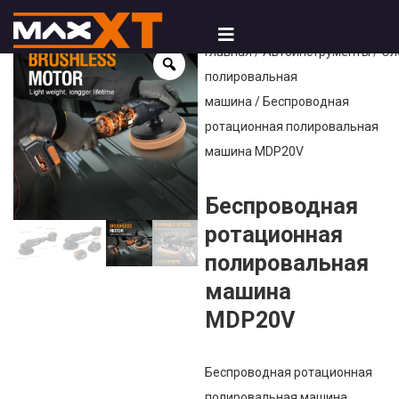
Главная
/
Автоинструменты
/
Эл
полировальная
машина
/ Беспроводная
ротационная полировальная
машина MDP20V
Беспроводная
ротационная
полировальная
машина
MDP20V
Беспроводная ротационная
полировальная машина