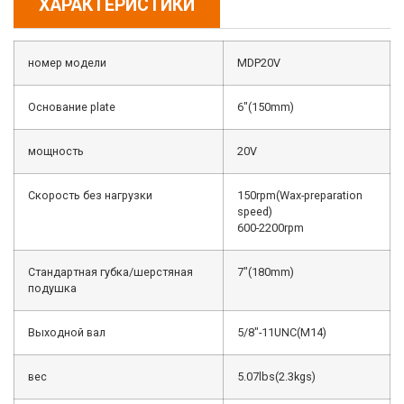
ХАРАКТЕРИСТИКИ
номер модели
MDP20V
Основание plate
6″(150mm)
мощность
20V
Скорость без нагрузки
150rpm(Wax-preparation
speed)
600-2200rpm
Стандартная губка/шерстяная
7″(180mm)
подушка
Выходной вал
5/8″-11UNC(M14)
вес
5.07lbs(2.3kgs)