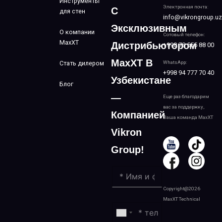
Инструменты
Электронная почта:
С
для стен
info@vikrongroup.uz
Эксклюзивным
О компании
Сотовый телефон:
MaxXT
Дистрибьютором
+998 78 555 88 00
MaxXT В
Стать дилером
WhatsApp:
+998 94 777 70 40
Узбекистане
Блог
—
Еще раз благодарим
вас за поддержку,
Компанией
Ваша команда MaxXT
Vikron
Group!
Copyright@2026
MaxXT Technical