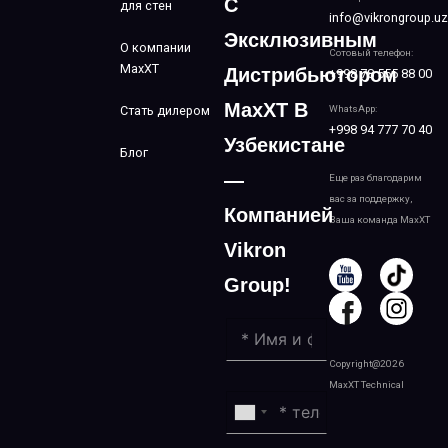
С
для стен
info@vikrongroup.uz
Эксклюзивным
О компании
Сотовый телефон:
MaxXT
Дистрибьютором
+998 78 555 88 00
MaxXT В
Стать дилером
WhatsApp:
+998 94 777 70 40
Узбекистане
Блог
—
Еще раз благодарим
вас за поддержку,
Компанией
Ваша команда MaxXT
Vikron
Group!
Copyright@2026
MaxXT Technical