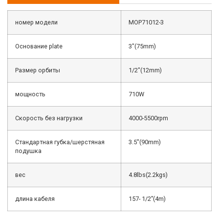
номер модели
MOP71012-3
Основание plate
3″(75mm)
Размер орбиты
1/2″(12mm)
мощность
710W
Скорость без нагрузки
4000-5500rpm
Стандартная губка/шерстяная
3.5″(90mm)
подушка
вес
4.8lbs(2.2kgs)
длина кабеля
157- 1/2”(4m)