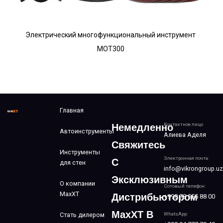
Электрический многофункциональный инструмент
MOT300
Главная
Контактное лицо
Немедленно
Автоинструменты
Алиева Аделя
Свяжитесь
Инструменты
Электронная почта:
С
для стен
info@vikrongroup.uz
Эксклюзивным
О компании
Сотовый телефон:
MaxXT
Дистрибьютором
+998 78 555 88 00
MaxXT В
Стать дилером
WhatsApp: