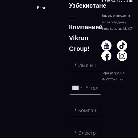
+998 94 777 70 40
Узбекистане
Блог
—
Еще раз благодарим
вас за поддержку,
Компанией
Ваша команда MaxXT
Vikron
Group!
Copyright@2026
MaxXT Technical