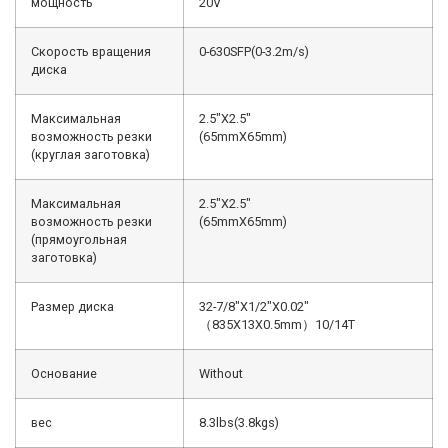
мощность
20V
Скорость вращения
0-630SFP(0-3.2m/s)
диска
Максимальная
2.5″X2.5″
возможность резки
(65mmX65mm)
(круглая заготовка)
Максимальная
2.5″X2.5″
возможность резки
(65mmX65mm)
(прямоугольная
заготовка)
Размер диска
32-7/8″X1/2″X0.02″
（835X13X0.5mm）10/14T
Основание
Without
вес
8.3lbs(3.8kgs)