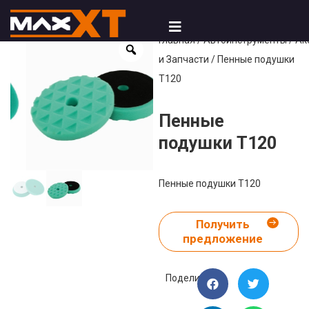
Главная
/
Автоинструменты
/
Ак
и Запчасти
/ Пенные подушки
T120
Пенные
подушки T120
Пенные подушки T120
Получить
предложение
Поделиться: