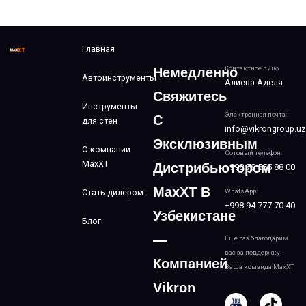
Главная
Контактное лицо
Немедленно
Автоинструменты
Алиева Аделя
Свяжитесь
Инструменты
Электронная почта:
С
для стен
info@vikrongroup.uz
Эксклюзивным
О компании
Сотовый телефон:
MaxXT
Дистрибьютором
+998 78 555 88 00
MaxXT В
Стать дилером
WhatsApp:
+998 94 777 70 40
Узбекистане
Блог
—
Еще раз благодарим
вас за поддержку,
Компанией
Ваша команда MaxXT
Vikron