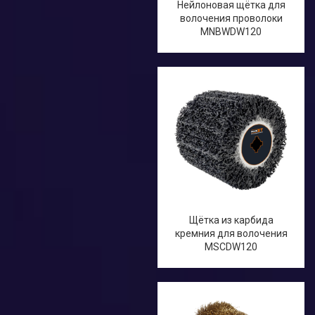
Нейлоновая щётка для
волочения проволоки
MNBWDW120
Щётка из карбида
кремния для волочения
MSCDW120