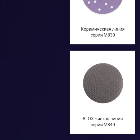
герметик
Шуруповерт
Керамическая линия
инструмент для вырезания
серии M830
Пневматический
заклепочник
Циркулярная пила
Многофункциональный
инструмент
Штроборез
ALOX Чистая линия
серии M840
Бетонный вибратор