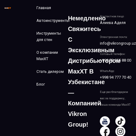
Главная
Контактное лицо
Немедленно
Автоинструменты
Алиева Аделя
Свяжитесь
Инструменты
Электронная почта:
С
для стен
info@vikrongroup.uz
Эксклюзивным
О компании
Сотовый телефон:
MaxXT
Дистрибьютором
+998 78 555 88 00
MaxXT В
Стать дилером
WhatsApp:
+998 94 777 70 40
Узбекистане
Блог
—
Еще раз благодарим
вас за поддержку,
Компанией
Ваша команда MaxXT
Vikron
Group!