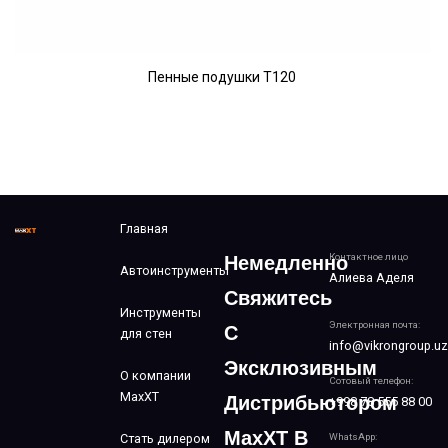
Пенные подушки T120
Главная
Контактное лицо
Немедленно
Автоинструменты
Алиева Аделя
Свяжитесь
Инструменты
Электронная почта:
С
для стен
info@vikrongroup.uz
Эксклюзивным
О компании
Сотовый телефон:
MaxXT
Дистрибьютором
+998 78 555 88 00
MaxXT В
Стать дилером
WhatsApp: