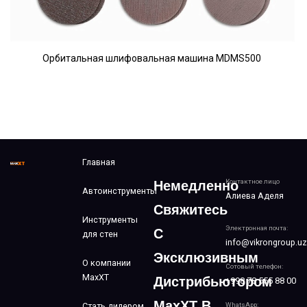
Орбитальная шлифовальная машина MDMS500
Главная
Контактное лицо
Немедленно
Автоинструменты
Алиева Аделя
Свяжитесь
Инструменты
Электронная почта:
С
для стен
info@vikrongroup.uz
Эксклюзивным
О компании
Сотовый телефон:
MaxXT
Дистрибьютором
+998 78 555 88 00
MaxXT В
Стать дилером
WhatsApp: