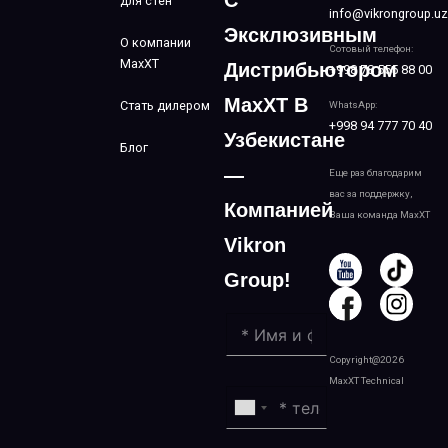
С
для стен
info@vikrongroup.uz
Эксклюзивным
О компании
Сотовый телефон:
MaxXT
Дистрибьютором
+998 78 555 88 00
MaxXT В
Стать дилером
WhatsApp:
+998 94 777 70 40
Узбекистане
Блог
—
Еще раз благодарим
вас за поддержку,
Компанией
Ваша команда MaxXT
Vikron
Group!
Copyright@2026
MaxXT Technical