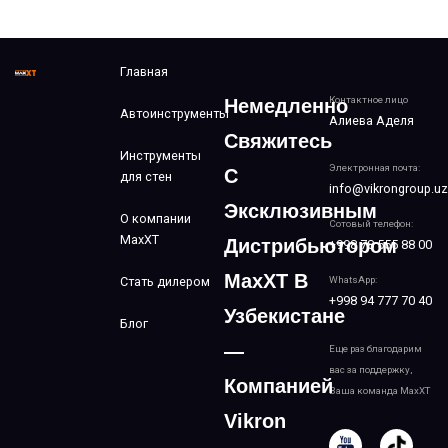
Главная
Контактное лицо
Немедленно
Автоинструменты
Алиева Аделя
Свяжитесь
Инструменты
Электронная почта:
С
для стен
info@vikrongroup.uz
Эксклюзивным
О компании
Сотовый телефон:
MaxXT
Дистрибьютором
+998 78 555 88 00
MaxXT В
Стать дилером
WhatsApp:
+998 94 777 70 40
Узбекистане
Блог
—
Еще раз благодарим
вас за поддержку,
Компанией
Ваша команда MaxXT
Vikron