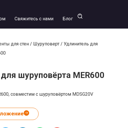
ром
Свяжитесь с нами
Блог
нты для стен
/
Шуруповерт
/ Удлинитель для
600
 для шуруповёрта MER600
R600, совместим с шуруповёртом MDSG20V
дложение