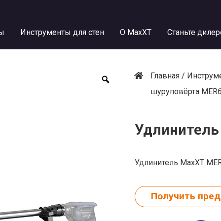
ы
Инструменты для стен
О MaxXT
Станьте диле
Главная
/
Инструме
шуруповёрта MER
Удлинитель
Удлинитель MaxXT ME
Получить пре