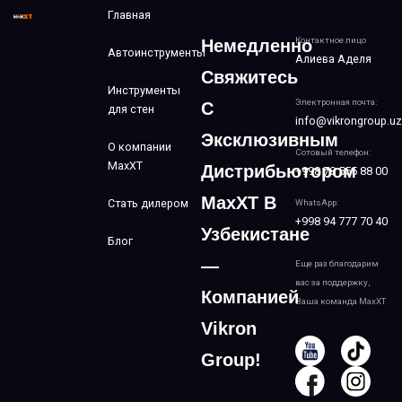
Главная
Контактное лицо
Немедленно
Автоинструменты
Алиева Аделя
Свяжитесь
Инструменты
Электронная почта:
С
для стен
info@vikrongroup.uz
Эксклюзивным
О компании
Сотовый телефон:
MaxXT
Дистрибьютором
+998 78 555 88 00
MaxXT В
Стать дилером
WhatsApp:
+998 94 777 70 40
Узбекистане
Блог
—
Еще раз благодарим
вас за поддержку,
Компанией
Ваша команда MaxXT
Vikron
Group!