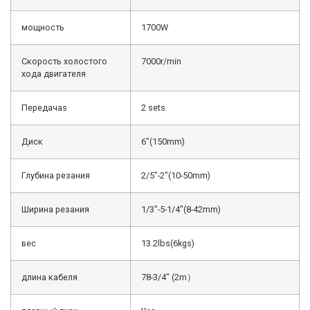
мощность
1700W
Скорость холостого
7000r/min
хода двигателя
Передачаs
2 sets
Диск
6″(150mm)
Глубина резания
2/5″-2″(10-50mm)
Ширина резания
1/3″-5-1/4″(8-42mm)
вес
13.2lbs(6kgs)
длина кабеля
78-3/4″ (2m）