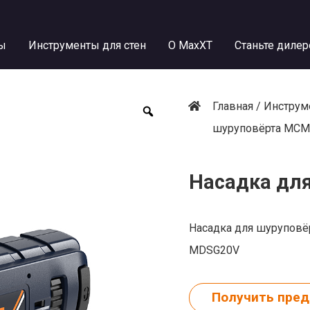
ы
Инструменты для стен
О MaxXT
Станьте диле
Главная
/
Инструм
шуруповёрта MCM
Насадка дл
Насадка для шуруповё
MDSG20V
Получить пре