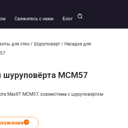
ром
Свяжитесь с нами
Блог
енты для стен
/
Шуруповерт
/ Насадка для
57
я шуруповёрта MCM57
рта MaxXT MCM57, совместима с шуруповёртом
дложение