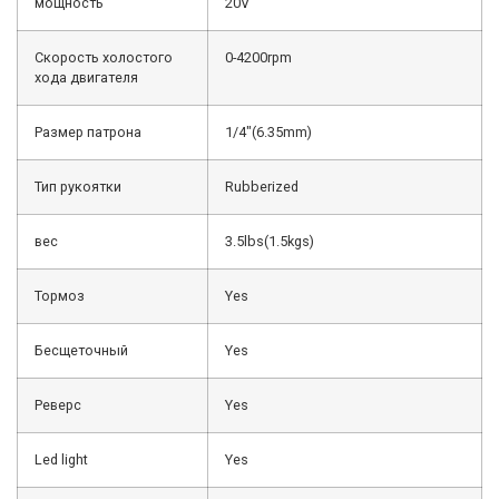
мощность
20V
Скорость холостого
0-4200rpm
хода двигателя
Размер патрона
1/4″(6.35mm)
Тип рукоятки
Rubberized
вес
3.5lbs(1.5kgs)
Тормоз
Yes
Бесщеточный
Yes
Реверс
Yes
Led light
Yes