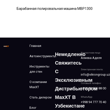
Барабанная полировальная машина MBP1300
Главная
Контактное лицо
Немедленно
Автоинструменты
Алиева Аделя
Свяжитесь
Инструменты
Электронная почта:
С
для стен
info@vikrongroup.uz
Эксклюзивным
О компании
Сотовый телефон:
MaxXT
Дистрибьютором
+998 78 555 88 00
MaxXT В
Стать дилером
WhatsApp:
+998 94 777 70 40
Узбекистане
Блог