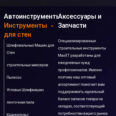
Автоинструменты
Аксессуары и
Инструменты
Запчасти
Орбитальная шлифмашина
для стен
Электрическая
Специализированные
Шлифовальных Машин для
полировальная машина
строительные инструменты
Стен
MaxXT
разработаны для
Промышленные и
ежедневных нужд
строительных миксеров
Портативные Пылесосы
профессионалов. Именно
поэтому наш оптовый
Пылесос
угловая шлифмашина
ассортимент помогает вам
Угловых Шлифмашин
Гайковерт
поддерживать идеальный
баланс запасов товара на
ленточная пила
Фен строительный
складах, соответствующий
потребностям вашего рынка.
Краскопульт