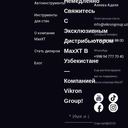
Немедленно
Автоинструменты
Алиева Аделя
Свяжитесь
Инструменты
Электронная почта:
С
для стен
info@vikrongroup.uz
Эксклюзивным
О компании
Сотовый телефон:
MaxXT
Дистрибьютором
+998 78 555 88 00
MaxXT В
Стать дилером
WhatsApp:
+998 94 777 70 40
Узбекистане
Блог
—
Еще раз благодарим
вас за поддержку,
Компанией
Ваша команда MaxXT
Vikron
Group!
Copyright@2026