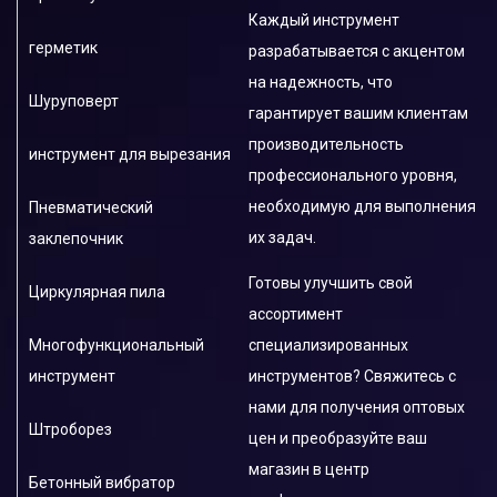
Аккумуляторный герметик
Каждый инструмент
герметик
разрабатывается с акцентом
ленточная пила
на надежность, что
Шуруповерт
смазочный пистолет
гарантирует вашим клиентам
производительность
инструмент для вырезания
Пневматический
профессионального уровня,
заклепочник
необходимую для выполнения
Пневматический
их задач.
заклепочник
Многофункциональный
инструмент
Готовы улучшить свой
Циркулярная пила
ассортимент
другие
специализированных
Многофункциональный
инструментов? Свяжитесь с
инструмент
Аксессуары и Запчасти
нами для получения оптовых
Штроборез
цен и преобразуйте ваш
магазин в центр
Бетонный вибратор