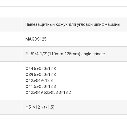
Пылезащитный кожух для угловой шлифмашины
MAGDS125
Fit 5″/4-1/2″(110mm-125mm) angle grinder
Ф44.5xФ50×12.3
Ф39.5xФ50×12.3
Ф42xФ49×12.3
Ф41.5xФ50×12.3
Ф42xФ49.62xФ53.3×18.2
Ф51×12（t=1.5)