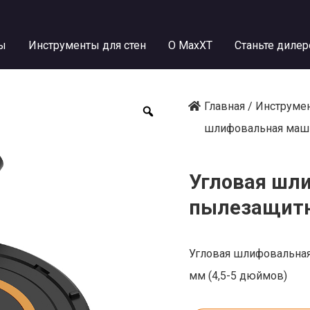
ы
Инструменты для стен
О MaxXT
Станьте диле
Главная
/
Инструмен
шлифовальная маш
Угловая шл
пылезащит
Угловая шлифовальная
мм (4,5-5 дюймов)