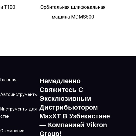
и T100
Орбитальная шлифовальная
машина MDMS500
Немедленно
Главная
Свяжитесь С
Автоинструменты
Эксклюзивным
Дистрибьютором
Инструменты для
MaxXT В Узбекистане
стен
— Компанией Vikron
О компании
Group!