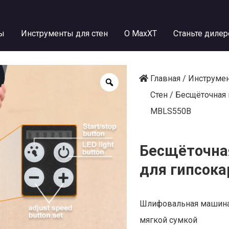
ы
Инструменты для стен
О MaxXT
Станьте диле
Главная
/
Инструмен
Стен
/ Бесщёточная
MBLS550B
Бесщёточна
для гипсок
Шлифовальная машина M
мягкой сумкой