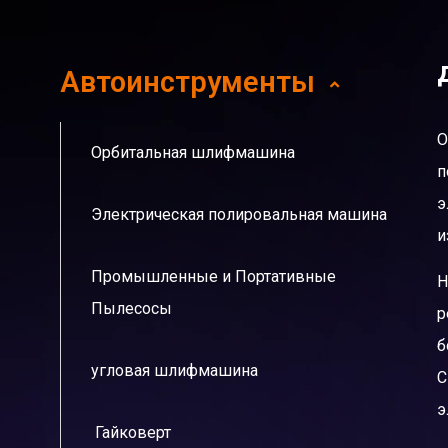
Автоинструменты
О
Орбитальная шлифмашина
п
э
Электрическая полировальная машина
и
Промышленные и Портативные
Н
Пылесосы
р
б
угловая шлифмашина
С
э
Гайковерт