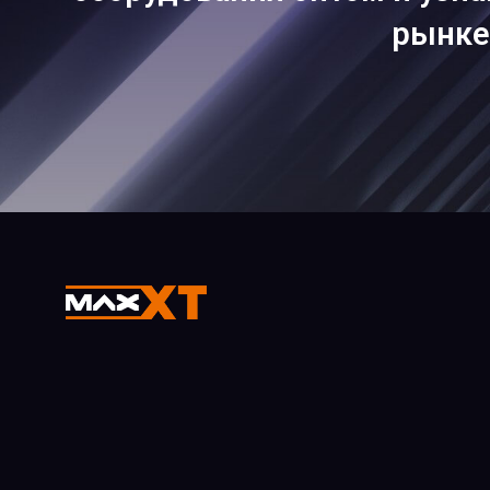
ленточная пила
рынке
Краскопульт
герметик
Шуруповерт
инструмент для вырезания
Пневматический заклепочник
Циркулярная пила