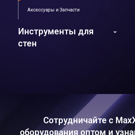
Аксессуары и Запчасти
Инструменты для
стен
Шлифовальных Машин для Стен
строительных миксеров
Пылесос
Сотрудничайте с Max
Угловых Шлифмашин
оборудования оптом и узна