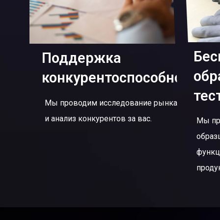
Бес
Поддержка
обр
конкурентоспособности
тес
Мы проводим исследование рынка
и анализ конкурентов за вас.
Мы пр
образ
функц
проду