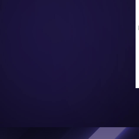
Аккумуляторный герметик
Краскопульт
ленточная пила
герметик
смазочный пистолет
Шуруповерт
Пневматический заклепочник
инструмент для вырезания
Многофункциональный инструмент
Пневматический заклепочник
другие
Циркулярная пила
Аксессуары и Запчасти
Многофункциональный инструмент