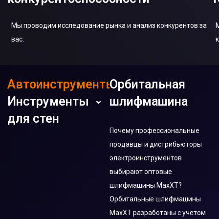
Мы проводим исследование рынка и анализ конкурентов за
вас.
Автоинструменты
Орбитальная
Инструменты
шлифмашина
Орбитальная
для стен
шлифмашина
Почему профессиональные
Шлифовальных Машин для
Электрическая
продавцы и дистрибьюторы
Стен
полировальная машина
электроинструментов
выбирают оптовые
строительных миксеров
Промышленные и
шлифмашины MaxXT?
Портативные Пылесосы
Орбитальные шлифмашины
Пылесос
MaxXT разработаны с учетом
угловая шлифмашина