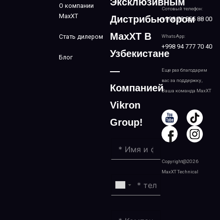
Эксклюзивным
О компании
Сотовый телефон:
MaxXT
Дистрибьютором
+998 78 555 88 00
MaxXT В
Стать дилером
WhatsApp:
+998 94 777 70 40
Узбекистане
Блог
—
Еще раз благодарим
вас за поддержку,
Компанией
Ваша команда MaxXT
Vikron
Group!
Copyright@2026
MaxXT Technical