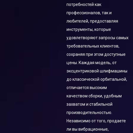
Угловых Шлифмашин
потребностей как
Гайковерт
профессионалов, так и
ленточная пила
любителей, предоставляя
Фен строительный
инструменты, которые
Краскопульт
удовлетворяют запросы самых
Аккумуляторный герметик
герметик
требовательных клиентов,
сохраняя при этом доступные
ленточная пила
Шуруповерт
цены. Каждая модель, от
смазочный пистолет
эксцентриковой шлифмашины
инструмент для вырезания
до классической орбитальной,
Пневматический
отличается высоким
Пневматический
заклепочник
качеством сборки, удобным
заклепочник
захватом и стабильной
Многофункциональный
Циркулярная пила
производительностью.
инструмент
Независимо от того, продаете
Многофункциональный
другие
ли вы вибрационные,