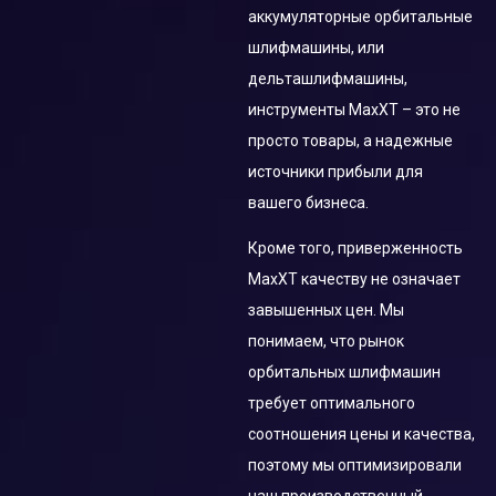
инструмент
аккумуляторные орбитальные
Аксессуары и Запчасти
шлифмашины, или
Штроборез
дельташлифмашины,
Бетонный вибратор
инструменты MaxXT – это не
просто товары, а надежные
Строительные фены
источники прибыли для
вашего бизнеса.
другие
Кроме того, приверженность
Аксессуары и Запчасти
MaxXT качеству не означает
завышенных цен. Мы
понимаем, что рынок
орбитальных шлифмашин
требует оптимального
соотношения цены и качества,
поэтому мы оптимизировали
наш производственный