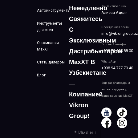
Контактное лицо
Немедленно
Автоинструменты
Алиева Аделя
Свяжитесь
Инструменты
Электронная почта:
С
для стен
info@vikrongroup.uz
Эксклюзивным
О компании
Сотовый телефон:
MaxXT
Дистрибьютором
+998 78 555 88 00
MaxXT В
Стать дилером
WhatsApp:
+998 94 777 70 40
Узбекистане
Блог
—
Еще раз благодарим
вас за поддержку,
Компанией
Ваша команда MaxXT
Vikron
Group!