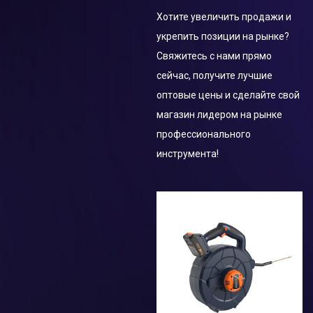
Аккумуляторный герметик
Хотите увеличить продажи и
герметик
ленточная пила
укрепить позиции на рынке?
Свяжитесь с нами прямо
Шуруповерт
смазочный пистолет
сейчас, получите лучшие
оптовые цены и сделайте свой
инструмент для вырезания
Пневматический
магазин лидером на рынке
заклепочник
Пневматический
профессионального
заклепочник
инструмента!
Многофункциональный
инструмент
Циркулярная пила
другие
Многофункциональный
инструмент
Аксессуары и Запчасти
Штроборез
Бетонный вибратор