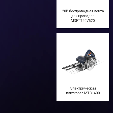
Строительные фены
20В беспроводная лента
для проводов
MDFTT20V520
другие
Аксессуары и Запчасти
Электрический
плиткорез MTC1400