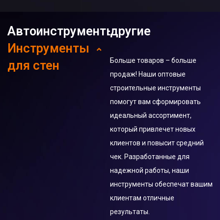
Автоинструменты
другие
Инструменты
Орбитальная шлифмашина
Больше товаров – больше
для стен
продаж! Наши оптовые
Электрическая
Шлифовальных Машин для
строительные инструменты
полировальная машина
Стен
помогут вам сформировать
Промышленные и
идеальный ассортимент,
строительных миксеров
Портативные Пылесосы
который привлечет новых
клиентов и повысит средний
Пылесос
угловая шлифмашина
чек. Разработанные для
Угловых Шлифмашин
надежной работы, наши
Гайковерт
инструменты обеспечат вашим
ленточная пила
Фен строительный
клиентам отличные
результаты.
Краскопульт